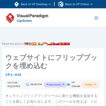
内
|
Back to VP Desktop →
Back to VP Online →
容
Main
を
ス
Men
キ
ッ
プ
Read this post in:
ウェブサイトにフリップブッ
クを埋め込む
3月 6, 2026
VP
EDITION
|
DESKTOP
Professional
Combo
ONLINE
REQUIRED
オンラインフリップブックツールに新たな機能を追加する
ことを嬉しくお知らせします。このツールを使えば、トピ