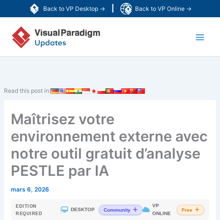
Aller
|
Back to VP Desktop →
Back to VP Online →
au
Main
contenu
Men
Read this post in:
Maîtrisez votre
environnement externe avec
notre outil gratuit d’analyse
PESTLE par IA
mars 6, 2026
VP
EDITION
|
DESKTOP
Community
Free
ONLINE
REQUIRED