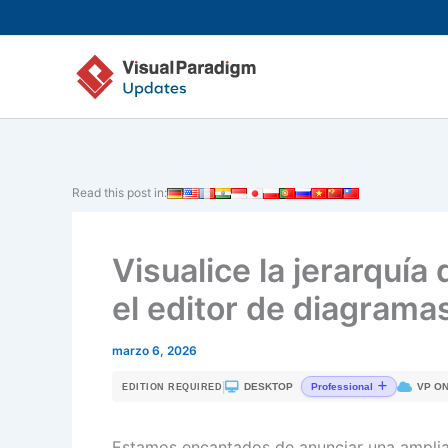
Ir
al
contenido
Read this post in:
Visualice la jerarquí
el editor de diagram
marzo 6, 2026
|
DESKTOP
VP ON
Professional
EDITION REQUIRED
Estamos encantados de anunciar una ampliac