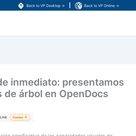
|
Back to VP Desktop →
Back to VP Online →
a de inmediato: presentamos
as de árbol en OpenDocs
LINE
Combo
ión significativa de las capacidades visuales de