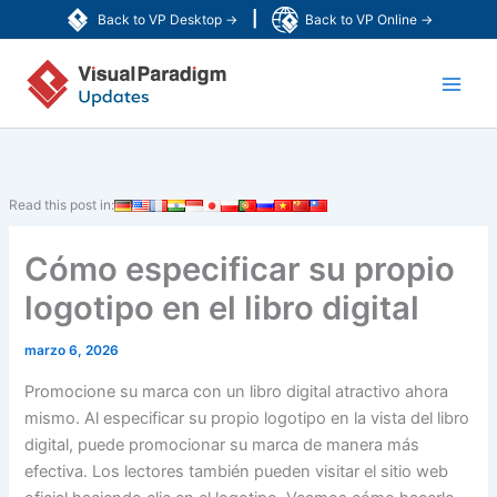
Ir
|
Back to VP Desktop →
Back to VP Online →
al
Main
contenido
Men
Read this post in:
Cómo especificar su propio
logotipo en el libro digital
marzo 6, 2026
Promocione su marca con un libro digital atractivo ahora
mismo. Al especificar su propio logotipo en la vista del libro
digital, puede promocionar su marca de manera más
efectiva. Los lectores también pueden visitar el sitio web