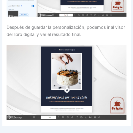
Después de guardar la personalización, podemos ir al visor
del libro digital y ver el resultado final.