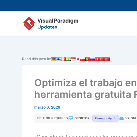
Ir
al
contenido
Read this post in:
Optimiza el trabajo e
herramienta gratuita
marzo 6, 2026
|
DESKTOP
VP ONL
Community
EDITION REQUIRED
¿Cansado de la confusión en los proyectos