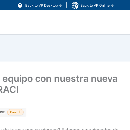
|
Back to VP Desktop →
Back to VP Online →
n equipo con nuestra nueva
 RACI
INE
Free
 y de tareas que se pierden? Estamos emocionados de