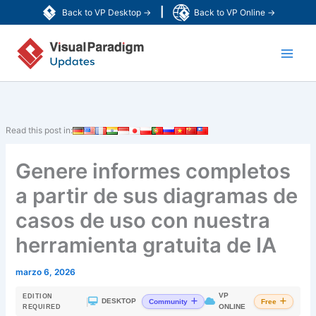
Ir
|
Back to VP Desktop →
Back to VP Online →
al
Main
contenido
Men
Read this post in:
Genere informes completos
a partir de sus diagramas de
casos de uso con nuestra
herramienta gratuita de IA
marzo 6, 2026
VP
EDITION
|
DESKTOP
Community
Free
ONLINE
REQUIRED