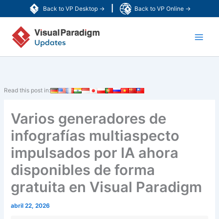
Ir
|
Back to VP Desktop →
Back to VP Online →
al
Main
contenido
Men
Read this post in:
Varios generadores de
infografías multiaspecto
impulsados por IA ahora
disponibles de forma
gratuita en Visual Paradigm
abril 22, 2026