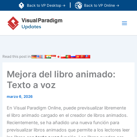
Ir
|
Back to VP Desktop →
Back to VP Online →
al
Main
contenido
Men
Read this post in:
Mejora del libro animado:
Texto a voz
marzo 6, 2026
En Visual Paradigm Online, puede previsualizar libremente
el libro animado cargado en el creador de libros animados.
Recientemente, se ha añadido una nueva función para
previsualizar libros animados que permite a los lectores leer