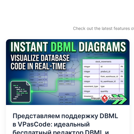
Перейти
к
содержимому
Check out the latest features o
Представляем поддержку DBML
в VPasCode: идеальный
бесплатный редактор DBML и