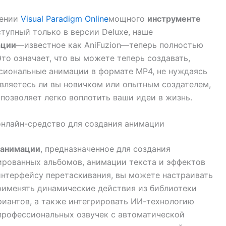
шении
Visual Paradigm Online
мощного
инструменте
ступный только в версии Deluxe, наше
ации
—известное как AniFuzion—теперь полностью
то означает, что вы можете теперь создавать,
сиональные анимации в формате MP4, не нуждаясь
являетесь ли вы новичком или опытным создателем,
и
позволяет легко воплотить ваши идеи в жизнь.
онлайн-средство для создания анимации
 анимации
, предназначенное для создания
рованных альбомов, анимации текста и эффектов
интерфейсу перетаскивания, вы можете настраивать
рименять динамические действия из библиотеки
риантов, а также интегрировать ИИ-технологию
 профессиональных озвучек с автоматической