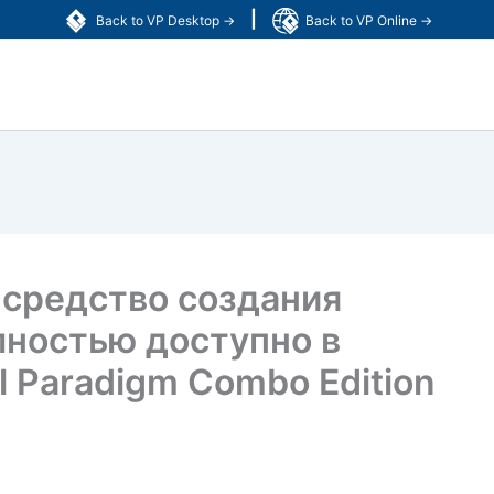
|
Back to VP Desktop →
Back to VP Online →
 средство создания
лностью доступно в
l Paradigm Combo Edition