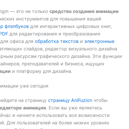
digm — это не только
средство создания анимации
ческих инструментов для повышения вашей
р флэпбуков
для интерактивных цифровых книг,
 PDF
для редактирования и преобразования
 для офиса для
обработка текстов
и
электронные
чатляющих слайдов, редактор визуального дизайна
ширным ресурсам графического дизайна. Эти функции
зайнеров, преподавателей и бизнеса, ищущих
ации
и платформу для дизайна.
нимации уже сегодня
рейдите на страницу
страницу AniFuzion
чтобы
едакторе анимации
. Если вы уже являетесь
ейчас и начните использовать все возможности
. Для пользователей на более низких уровнях