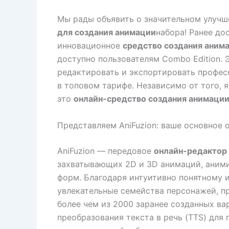
Мы рады объявить о значительном улуч
для создания анимации
набора! Ранее до
инновационное
средство создания аним
доступно пользователям Combo Edition. Э
редактировать и экспортировать профес
в топовом тарифе. Независимо от того, 
это
онлайн-средство создания анимаци
Представляем AniFuzion: ваше основное 
AniFuzion — передовое
онлайн-редактор
захватывающих 2D и 3D анимаций, аними
форм. Благодаря интуитивно понятному 
увлекательные семейства персонажей, п
более чем из 2000 заранее созданных ва
преобразования текста в речь (TTS) для