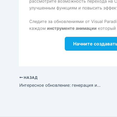
рассмотрите возможность перехода на Co
улучшенным функциям и повысить эффект
Следите за обновлениями от Visual Parad
каждом
инструменте анимации
который 
Начните создават
НАЗАД
Интересное обновление: генерация изображений с помощью ИИ теперь доступна в AI Article Writer от Visual Paradigm