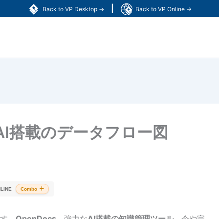
|
Back to VP Desktop →
Back to VP Online →
：AI搭載のデータフロー図
LINE
Combo
す。
OpenDocs
、強力な
AI搭載の知識管理ツール
、今や完