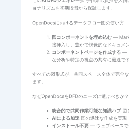
この
AI DFDジェネレータ
手作業の負担を大幅
ョナリズムを初期段階から保証します。
OpenDocsにおけるデータフロー図の使い方
図コンポーネントを埋め込む
— Ma
接挿入し、豊かで視覚的なドキュメ
コンポーネントページを作成する
—
な分析や特定の視点の共有に最適で
すべての図形式が、共同スペース全体で完全な
ます。
なぜOpenDocsをDFDのニーズに選ぶべきか？
統合的で共同作業可能な知識ハブ
図
AIによる加速
図の迅速な作成を実現
インストール不要
— ウェブベース