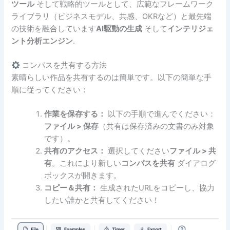
ツール
そして戦略的ツールとして、広範なフレームワーク
ライブラリ（ビジネスモデル、共感、OKRなど）と最先端
の技術を融合しています
AI駆動の生成
そして
インテリジェ
ント分析エンジン
.
コンパスを共有する方法
素晴らしい作品を共有するのは簡単です。以下の簡単な手
順に従ってください：
作業を保存する：
以下の手順で進んでください：
ファイル > 保存
（共有は保存済みの文書のみ対象
です）。
共有のアクセス：
選択してください
ファイル > 共
有
。これにより新しい
コンパスを共有
ダイアログ
ボックスが開きます。
コピー＆共有：
生成されたURLをコピーし、協力
したい誰かと共有してください！