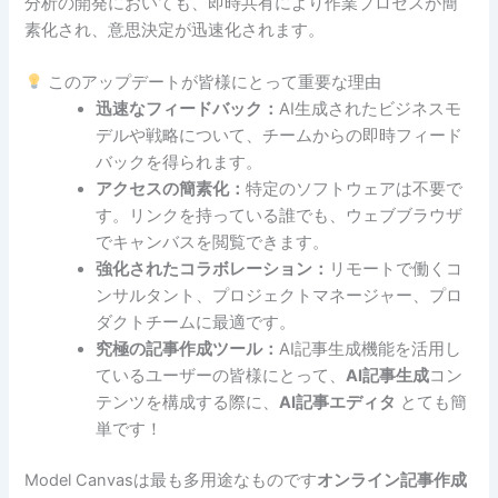
分析の開発においても、即時共有により作業プロセスが簡
素化され、意思決定が迅速化されます。
このアップデートが皆様にとって重要な理由
迅速なフィードバック：
AI生成されたビジネスモ
デルや戦略について、チームからの即時フィード
バックを得られます。
アクセスの簡素化：
特定のソフトウェアは不要で
す。リンクを持っている誰でも、ウェブブラウザ
でキャンバスを閲覧できます。
強化されたコラボレーション：
リモートで働くコ
ンサルタント、プロジェクトマネージャー、プロ
ダクトチームに最適です。
究極の記事作成ツール：
AI記事生成機能を活用し
ているユーザーの皆様にとって、
AI記事生成
コン
テンツを構成する際に、
AI記事エディタ
とても簡
単です！
Model Canvasは最も多用途なものです
オンライン記事作成