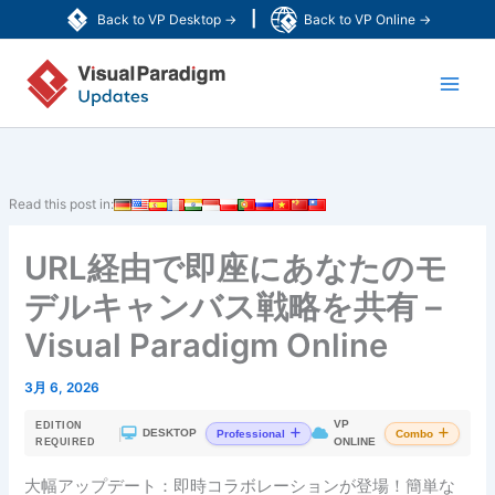
内
|
Back to VP Desktop →
Back to VP Online →
容
Main
を
ス
Men
キ
ッ
プ
Read this post in:
URL経由で即座にあなたのモ
デルキャンバス戦略を共有 –
Visual Paradigm Online
3月 6, 2026
VP
EDITION
|
DESKTOP
Professional
Combo
ONLINE
REQUIRED
大幅アップデート：即時コラボレーションが登場！簡単な