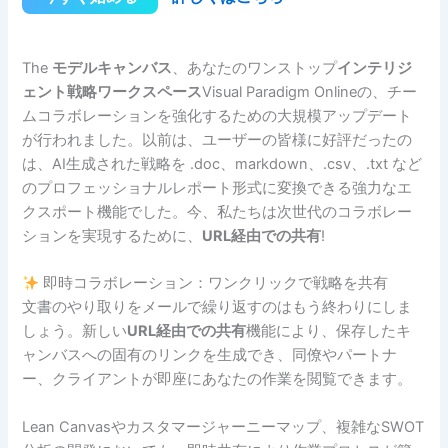
The
モデルキャンバス
、あなたのワンストップ
インテリジ
ェント戦略ワークスペース
Visual Paradigm Onlineの、チー
ムコラボレーションを強化するための大規模アップデート
が行われました。以前は、ユーザーの皆様に好評だったの
は、AI生成された戦略を .doc、markdown、.csv、.txt など
のプロフェッショナルレポート形式に変換できる強力なエ
クスポート機能でした。今、私たちは次世代のコラボレー
ションを実現するために、
URL経由での共有
!
即時コラボレーション：ワンクリックで戦略を共有
文書のやり取りをメールで繰り返すのはもう終わりにしま
しょう。新しい
URL経由での共有
機能により、保存したキ
ャンバスへの固有のリンクを生成でき、同僚やパートナ
ー、クライアントが即座にあなたの作業を閲覧できます。
Lean Canvasやカスタマージャーニーマップ、複雑なSWOT