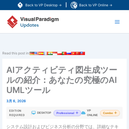
内
|
Back to VP Desktop →
Back to VP Online →
容
Main
を
ス
Men
キ
ッ
プ
Read this post in:
AIアクティビティ図生成ツー
ルの紹介：あなたの究極のAI
UMLツール
3月 6, 2026
VP
EDITION
|
DESKTOP
Professional
Combo
ONLINE
REQUIRED
システム設計およびビジネス分析の分野では、詳細なテキ