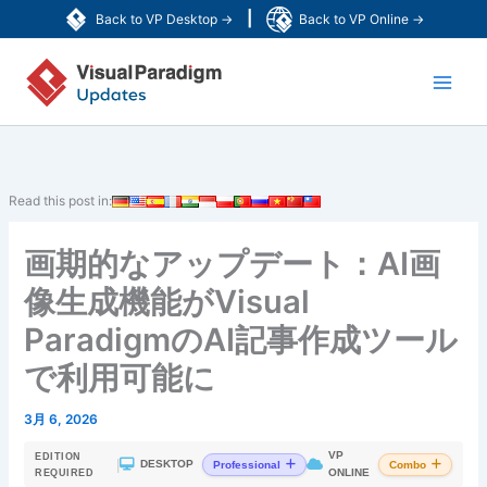
内
|
Back to VP Desktop →
Back to VP Online →
容
Main
を
ス
Men
キ
ッ
プ
Read this post in:
画期的なアップデート：AI画
像生成機能がVisual
ParadigmのAI記事作成ツール
で利用可能に
3月 6, 2026
VP
EDITION
|
DESKTOP
Professional
Combo
ONLINE
REQUIRED