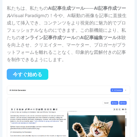
私たちは、私たちの
AI記事生成ツール
——
AI記事作成ツー
ル
Visual Paradigmの！今や、AI駆動の画像を記事に直接生
成して挿入でき、コンテンツをより視覚的に魅力的でプロ
フェッショナルなものにできます。この新機能により、私
たちの
オンライン記事作成ツール
の
AI記事編集ツール
体験
を向上させ、クリエイター、マーケター、ブロガーがプラ
ットフォームを離れることなく、印象的な図解付きの記事
を制作できるようにします。
今すぐ始める