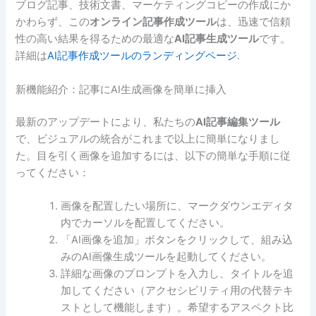
ブログ記事、技術文書、マーケティングコピーの作成にか
かわらず、この
オンライン記事作成ツール
は、迅速で信頼
性の高い結果を得るための最適な
AI記事生成ツール
です。
詳細は
AI記事作成ツールのランディングページ
.
新機能紹介：記事にAI生成画像を簡単に挿入
最新のアップデートにより、私たちの
AI記事編集ツール
で、ビジュアルの統合がこれまで以上に簡単になりまし
た。目を引く画像を追加するには、以下の簡単な手順に従
ってください：
画像を配置したい場所に、マークダウンエディタ
内でカーソルを配置してください。
「AI画像を追加」ボタンをクリックして、組み込
みのAI画像生成ツールを起動してください。
詳細な画像のプロンプトを入力し、タイトルを追
加してください（アクセシビリティ用の代替テキ
ストとして機能します）。希望するアスペクト比