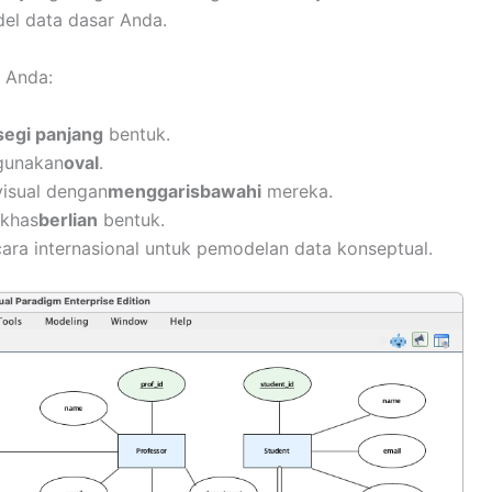
el data dasar Anda.
n Anda:
segi panjang
bentuk.
ggunakan
oval
.
visual dengan
menggarisbawahi
mereka.
 khas
berlian
bentuk.
cara internasional untuk pemodelan data konseptual.