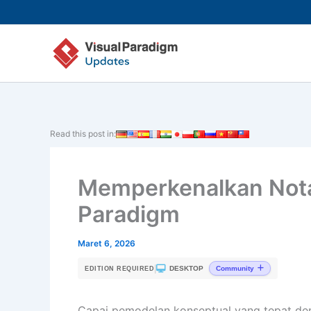
Lewati
ke
konten
Read this post in:
Memperkenalkan Nota
Paradigm
Maret 6, 2026
|
DESKTOP
Community
EDITION REQUIRED
Capai pemodelan konseptual yang tepat de