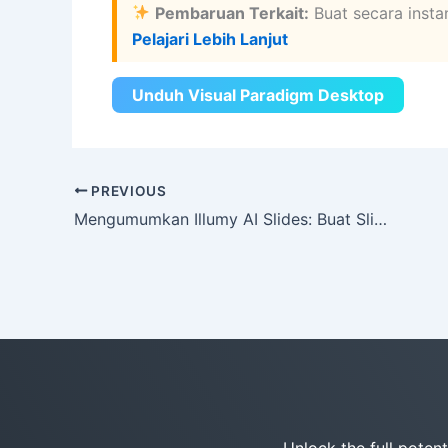
Pembaruan Terkait:
Buat secara inst
Pelajari Lebih Lanjut
Unduh Visual Paradigm Desktop
PREVIOUS
Mengumumkan Illumy AI Slides: Buat Slideshow AI yang Menakjubkan dalam Hitungan Detik