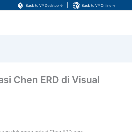
|
Back to VP Desktop →
Back to VP Online →
si Chen ERD di Visual
ngan dukungan notasi Chen ERD baru