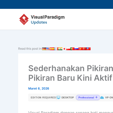
Lewati
ke
konten
Read this post in:
Sederhanakan Pikira
Pikiran Baru Kini Akt
Maret 6, 2026
|
DESKTOP
VP ON
Professional
EDITION REQUIRED
Visual Paradigm dengan senang hati meng