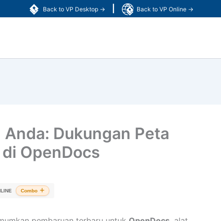
|
Back to VP Desktop →
Back to VP Online →
n Anda: Dukungan Peta
if di OpenDocs
LINE
Combo
umumkan pembaruan terbaru untuk
OpenDocs
, alat