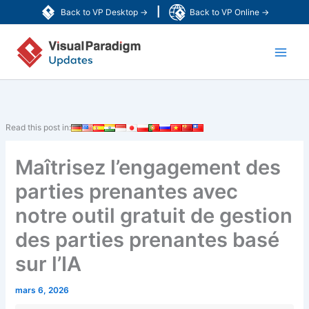
Aller
|
Back to VP Desktop →
Back to VP Online →
au
Main
contenu
Men
Read this post in:
Maîtrisez l’engagement des
parties prenantes avec
notre outil gratuit de gestion
des parties prenantes basé
sur l’IA
mars 6, 2026