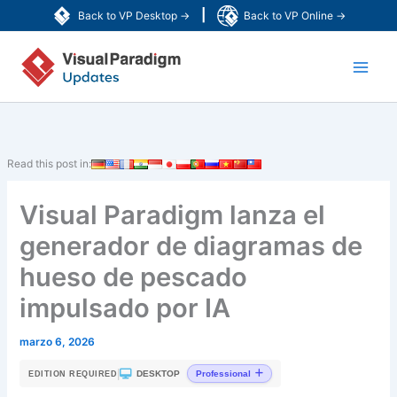
Ir
|
Back to VP Desktop →
Back to VP Online →
al
Main
contenido
Men
Read this post in:
Visual Paradigm lanza el
generador de diagramas de
hueso de pescado
impulsado por IA
marzo 6, 2026
|
DESKTOP
Professional
EDITION REQUIRED