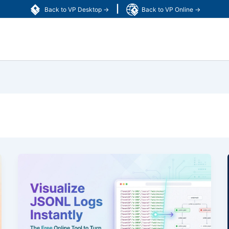
|
Back to VP Desktop →
Back to VP Online →