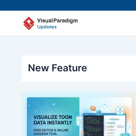
跳
至
主
要
內
容
New Feature