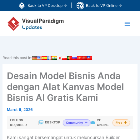
Lewati
|
Back to VP Desktop →
Back to VP Online →
ke
Main
konten
Men
Read this post in:
Desain Model Bisnis Anda
dengan Alat Kanvas Model
Bisnis AI Gratis Kami
Maret 6, 2026
VP
EDITION
|
DESKTOP
Community
Free
ONLINE
REQUIRED
Kami sangat bersemangat untuk meluncurkan Builder