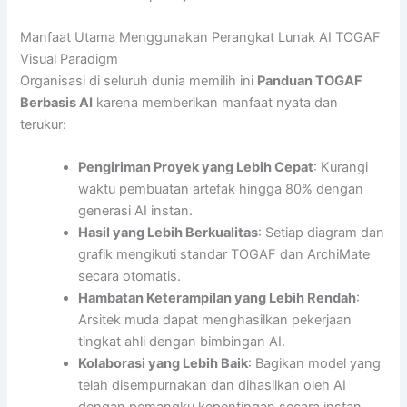
Manfaat Utama Menggunakan Perangkat Lunak AI TOGAF
Visual Paradigm
Organisasi di seluruh dunia memilih ini
Panduan TOGAF
Berbasis AI
karena memberikan manfaat nyata dan
terukur:
Pengiriman Proyek yang Lebih Cepat
: Kurangi
waktu pembuatan artefak hingga 80% dengan
generasi AI instan.
Hasil yang Lebih Berkualitas
: Setiap diagram dan
grafik mengikuti standar TOGAF dan ArchiMate
secara otomatis.
Hambatan Keterampilan yang Lebih Rendah
:
Arsitek muda dapat menghasilkan pekerjaan
tingkat ahli dengan bimbingan AI.
Kolaborasi yang Lebih Baik
: Bagikan model yang
telah disempurnakan dan dihasilkan oleh AI