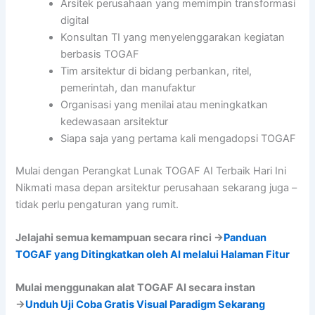
Arsitek perusahaan yang memimpin transformasi
digital
Konsultan TI yang menyelenggarakan kegiatan
berbasis TOGAF
Tim arsitektur di bidang perbankan, ritel,
pemerintah, dan manufaktur
Organisasi yang menilai atau meningkatkan
kedewasaan arsitektur
Siapa saja yang pertama kali mengadopsi TOGAF
Mulai dengan Perangkat Lunak TOGAF AI Terbaik Hari Ini
Nikmati masa depan arsitektur perusahaan sekarang juga –
tidak perlu pengaturan yang rumit.
Jelajahi semua kemampuan secara rinci →
Panduan
TOGAF yang Ditingkatkan oleh AI melalui Halaman Fitur
Mulai menggunakan alat TOGAF AI secara instan
→
Unduh Uji Coba Gratis Visual Paradigm Sekarang