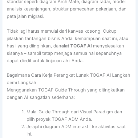
standar seperti diagram ArchiMate, diagram radar, model
analisis kesenjangan, struktur pemecahan pekerjaan, dan
peta jalan migrasi.
Tidak lagi harus memulai dari kanvas kosong. Cukup
jelaskan tantangan bisnis Anda, kemampuan saat ini, atau
hasil yang diinginkan, dan
alat TOGAF AI
menyelesaikan
sisanya – sambil tetap menjaga semua hal sepenuhnya
dapat diedit untuk tinjauan ahli Anda.
Bagaimana Cara Kerja Perangkat Lunak TOGAF AI Langkah
demi Langkah
Menggunakan TOGAF Guide Through yang ditingkatkan
dengan AI sangatlah sederhana:
Mulai Guide Through dari Visual Paradigm dan
pilih proyek TOGAF ADM Anda.
Jelajahi diagram ADM interaktif ke aktivitas saat
ini.