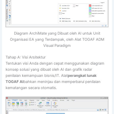
Diagram ArchiMate yang Dibuat oleh AI untuk Unit
Organisasi EA yang Terdampak, oleh Alat TOGAF ADM
Visual Paradigm
Tahap A: Visi Arsitektur
Tentukan visi Anda dengan cepat menggunakan diagram
konsep solusi yang dibuat oleh AI dan grafik radar
penilaian kemampuan bisnis/IT. Alat
perangkat lunak
TOGAF AI
bahkan meninjau dan memperbarui penilaian
kematangan secara otomatis.