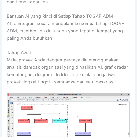
dan firma konsultan.
Bantuan AI yang Rinci di Setiap Tahap TOGAF ADM
AI terintegrasi secara mendalam ke semua tahap TOGAF
ADM, memberikan dukungan yang tepat di tempat yang
paling Anda butuhkan:
Tahap Awal
Mulai proyek Anda dengan percaya diri menggunakan
analisis dampak organisasi yang dihasilkan AI, grafik radar
kematangan, diagram struktur tata kelola, dan jadwal
proyek tingkat tinggi – semuanya dari satu deskripsi.