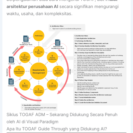
arsitektur perusahaan AI
secara signifikan mengurangi
waktu, usaha, dan kompleksitas.
Siklus TOGAF ADM – Sekarang Didukung Secara Penuh
oleh AI di Visual Paradigm
Apa Itu TOGAF Guide Through yang Didukung AI?