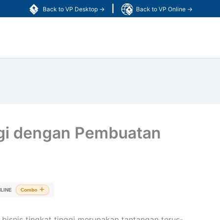
|
Back to VP Desktop →
Back to VP Online →
gi dengan Pembuatan
LINE
Combo
isnis tingkat tinggi merupakan tantangan terus-