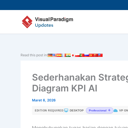
Lewati
ke
konten
Read this post in:
Sederhanakan Strate
Diagram KPI AI
Maret 6, 2026
|
DESKTOP
VP ON
Professional
EDITION REQUIRED
Menghubungkan tugas harian dengan tujuan b