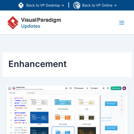
跳
|
Back to VP Desktop →
Back to VP Online →
至
Main
内
容
Men
Enhancement