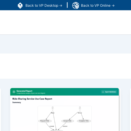
|
Back to VP Desktop →
Back to VP Online →