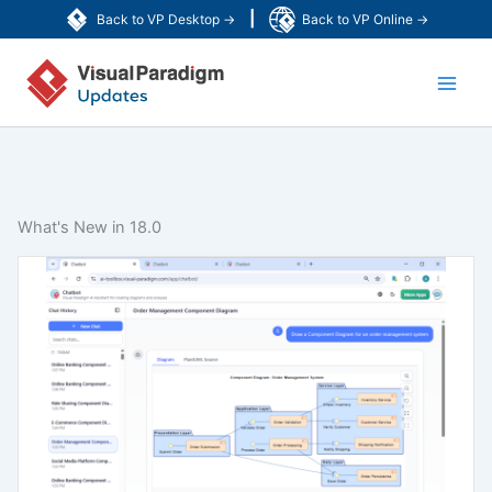
Skip
|
Back to VP Desktop →
Back to VP Online →
to
Main
content
Men
What's New in 18.0