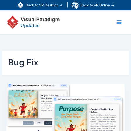
内
|
Back to VP Desktop →
Back to VP Online →
容
Main
を
ス
Men
キ
ッ
プ
Bug Fix