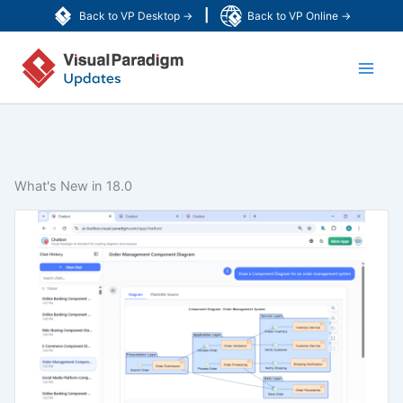
Lewati
|
Back to VP Desktop →
Back to VP Online →
ke
Main
konten
Men
What's New in 18.0