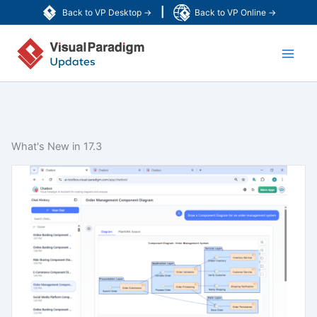
Lewati
|
Back to VP Desktop →
Back to VP Online →
ke
Main
konten
Men
What's New in 17.3