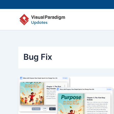
Lewati
ke
konten
Bug Fix