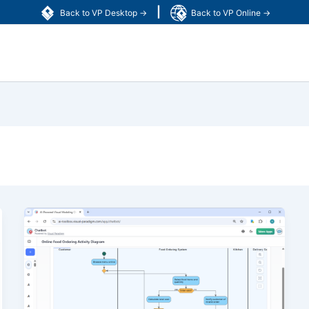
|
Back to VP Desktop →
Back to VP Online →