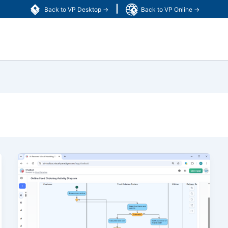
|
Back to VP Desktop →
Back to VP Online →