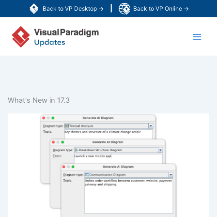
Ir
|
Back to VP Desktop →
Back to VP Online →
al
Main
contenido
Men
What's New in 17.3