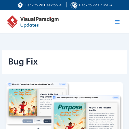
跳
|
Back to VP Desktop →
Back to VP Online →
至
Main
内
容
Men
Bug Fix